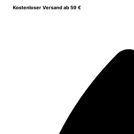
Zum
Kostenloser Versand ab 59 €
MENÜ
MENÜ
MENÜ
Inhalt
springen