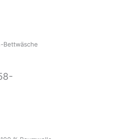
n-Bettwäsche
58-