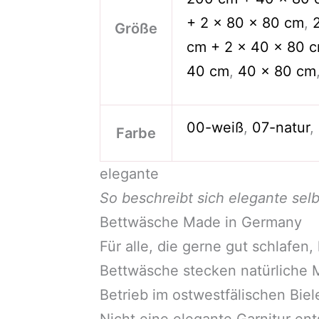
+ 2 x 80 x 80 cm
,
Größe
cm + 2 x 40 x 80 
40 cm
,
40 x 80 cm
00-weiß
,
07-natur
,
Farbe
elegante
So beschreibt sich elegante selb
Bettwäsche Made in Germany
Für alle, die gerne gut schlafen
Bettwäsche stecken natürliche Ma
Betrieb im ostwestfälischen Bi
Nicht eine elegante Garnitur ent