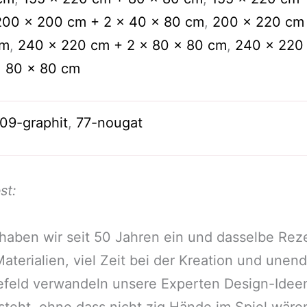
200 x 200 cm + 2 x 40 x 80 cm
,
200 x 220 cm 
cm
,
240 x 220 cm + 2 x 80 x 80 cm
,
240 x 220
,
80 x 80 cm
09-graphit
,
77-nougat
st:
, haben wir seit 50 Jahren ein und dasselbe Reze
terialien, viel Zeit bei der Kreation und unend
elefeld verwandeln unsere Experten Design-Ide
steht, ohne dass nicht zig Hände im Spiel wären