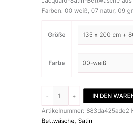
Jacquard-Satin-Bettwäsche aus
Farben: 00 weiß, 07 natur, 09 gr
Größe
Farbe
-
+
IN DEN WARE
Artikelnummer:
883da425ade2
Bettwäsche
,
Satin