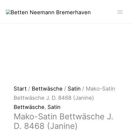
Zum
Mako-
Inhalt
Satin
springen
Bettwäsche
J.
D.
8468
(Janine)
Menge
Start
/
Bettwäsche
/
Satin
/ Mako-Satin
Bettwäsche J. D. 8468 (Janine)
Bettwäsche
,
Satin
Mako-Satin Bettwäsche J.
D. 8468 (Janine)