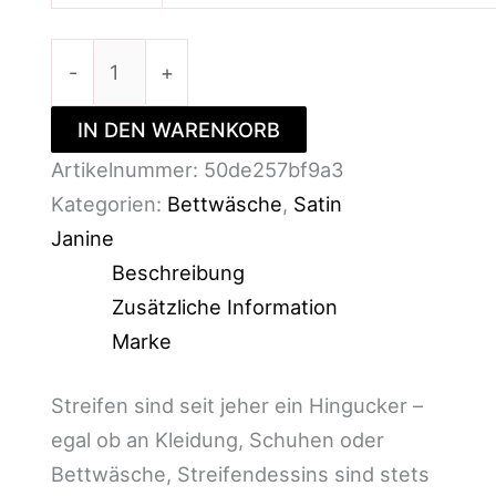
-
+
IN DEN WARENKORB
Artikelnummer:
50de257bf9a3
Kategorien:
Bettwäsche
,
Satin
Janine
Beschreibung
Zusätzliche Information
Marke
Streifen sind seit jeher ein Hingucker –
egal ob an Kleidung, Schuhen oder
Bettwäsche, Streifendessins sind stets